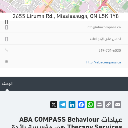
2655 Liruma Rd., Mississauga, ON L5K 1Y8
info@abacompass.ca
احصل على الإتجاهات
519-701-6030
http://abacompass.ca
الوصف
Telegram
X
LinkedIn
Facebook
WhatsApp
Print
Copy
Email
Link
عيادات
ABA COMPASS Behaviour
Therapy Services
هي مؤسسة رائدة